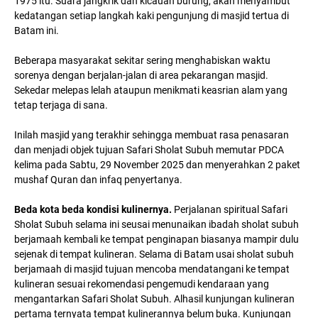
1975 itu. Suara jangkrik dan kicauan burung, akan menyambut
kedatangan setiap langkah kaki pengunjung di masjid tertua di
Batam ini.
Beberapa masyarakat sekitar sering menghabiskan waktu
sorenya dengan berjalan-jalan di area pekarangan masjid.
Sekedar melepas lelah ataupun menikmati keasrian alam yang
tetap terjaga di sana.
Inilah masjid yang terakhir sehingga membuat rasa penasaran
dan menjadi objek tujuan Safari Sholat Subuh memutar PDCA
kelima pada Sabtu, 29 November 2025 dan menyerahkan 2 paket
mushaf Quran dan infaq penyertanya.
Beda kota beda kondisi kulinernya.
Perjalanan spiritual Safari
Sholat Subuh selama ini seusai menunaikan ibadah sholat subuh
berjamaah kembali ke tempat penginapan biasanya mampir dulu
sejenak di tempat kulineran. Selama di Batam usai sholat subuh
berjamaah di masjid tujuan mencoba mendatangani ke tempat
kulineran sesuai rekomendasi pengemudi kendaraan yang
mengantarkan Safari Sholat Subuh. Alhasil kunjungan kulineran
pertama ternyata tempat kulinerannya belum buka. Kunjungan