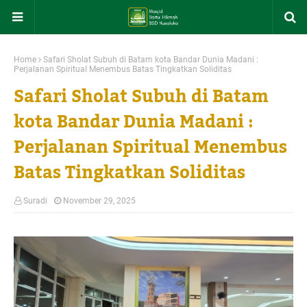
Home
Safari Sholat Subuh di Batam kota Bandar Dunia Madani :
Perjalanan Spiritual Menembus Batas Tingkatkan Soliditas
Safari Sholat Subuh di Batam
kota Bandar Dunia Madani :
Perjalanan Spiritual Menembus
Batas Tingkatkan Soliditas
Suradi
November 29, 2025