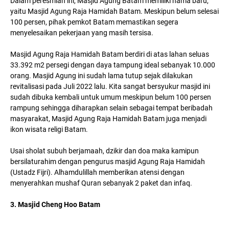
Dalam peresmian ini, Masjid Agung Batam memiliki nama baru,
yaitu Masjid Agung Raja Hamidah Batam. Meskipun belum selesai
100 persen, pihak pemkot Batam memastikan segera
menyelesaikan pekerjaan yang masih tersisa.
Masjid Agung Raja Hamidah Batam berdiri di atas lahan seluas
33.392 m2 persegi dengan daya tampung ideal sebanyak 10.000
orang. Masjid Agung ini sudah lama tutup sejak dilakukan
revitalisasi pada Juli 2022 lalu. Kita sangat bersyukur masjid ini
sudah dibuka kembali untuk umum meskipun belum 100 persen
rampung sehingga diharapkan selain sebagai tempat beribadah
masyarakat, Masjid Agung Raja Hamidah Batam juga menjadi
ikon wisata religi Batam.
Usai sholat subuh berjamaah, dzikir dan doa maka kamipun
bersilaturahim dengan pengurus masjid Agung Raja Hamidah
(Ustadz Fijri). Alhamdulillah memberikan atensi dengan
menyerahkan mushaf Quran sebanyak 2 paket dan infaq.
3. Masjid Cheng Hoo Batam