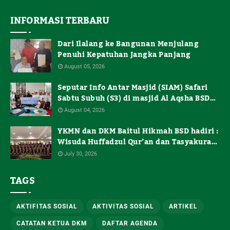
INFORMASI TERBARU
Dari Ilalang ke Bangunan Menjulang
Penuhi Kepatuhan Jangka Panjang
August 05, 2026
Seputar Info Antar Masjid (SIAM) Safari
Sabtu Subuh (S3) di masjid Al Aqsha BSD
de Latinos "Beramal Cerdas di Waktu
August 04, 2026
Terbatas"
YKMN dan DKM Baitul Hikmah BSD hadiri :
Wisuda Huffadzul Qur’an dan Tasyakuran
Santri Kelas Akhir Pesantren Makaz
July 30, 2026
Hadits
TAGS
AKTIFITAS SOSIAL
AKTIVITAS SOSIAL
ARTIKEL
CATATAN KETUA DKM
DAFTAR AGENDA