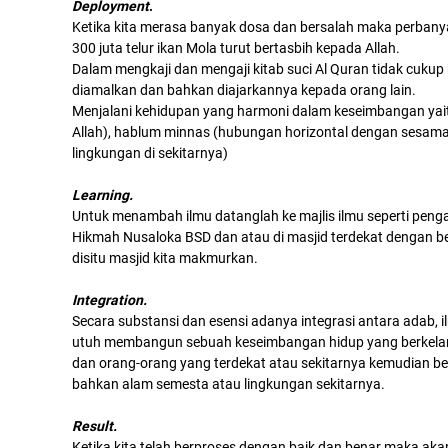
Deployment
.
Ketika kita merasa banyak dosa dan bersalah maka perbanyak 
300 juta telur ikan Mola turut bertasbih kepada Allah.
Dalam mengkaji dan mengaji kitab suci Al Quran tidak c
diamalkan dan bahkan diajarkannya kepada orang lain.
Menjalani kehidupan yang harmoni dalam keseimbangan yai
Allah), hablum minnas (hubungan horizontal dengan sesam
lingkungan di sekitarnya)
Learning.
Untuk menambah ilmu datanglah ke majlis ilmu seperti peng
Hikmah Nusaloka BSD dan atau di masjid terdekat dengan be
disitu masjid kita makmurkan.
Integration.
Secara substansi dan esensi adanya integrasi antara adab, 
utuh membangun sebuah keseimbangan hidup yang berkelanjut
dan orang-orang yang terdekat atau sekitarnya kemudian be
bahkan alam semesta atau lingkungan sekitarnya.
Result.
Ketika kita telah berproses dengan baik dan benar maka ak