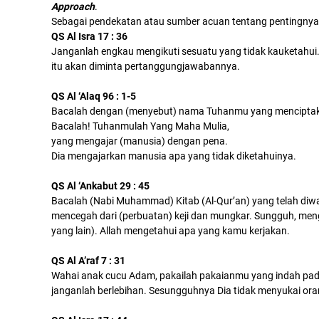
Approach
.
Sebagai pendekatan atau sumber acuan tentang pentingnya m
QS Al Isra 17 : 36
Janganlah engkau mengikuti sesuatu yang tidak kauketahui
itu akan diminta pertanggungjawabannya.
QS Al ‘Alaq 96 : 1-5
Bacalah dengan (menyebut) nama Tuhanmu yang mencipta
Bacalah! Tuhanmulah Yang Maha Mulia,
yang mengajar (manusia) dengan pena.
Dia mengajarkan manusia apa yang tidak diketahuinya.
QS Al ‘Ankabut 29 : 45
Bacalah (Nabi Muhammad) Kitab (Al-Qur’an) yang telah diw
mencegah dari (perbuatan) keji dan mungkar. Sungguh, mengi
yang lain). Allah mengetahui apa yang kamu kerjakan.
QS Al A’raf 7 : 31
Wahai anak cucu Adam, pakailah pakaianmu yang indah pada
janganlah berlebihan. Sesungguhnya Dia tidak menyukai ora