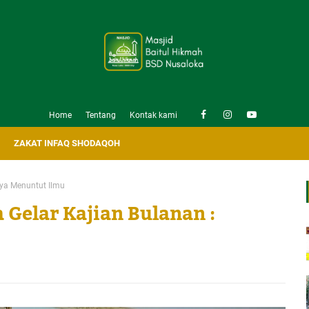
Home
Tentang
Kontak kami
ZAKAT INFAQ SHODAQOH
nya Menuntut Ilmu
Gelar Kajian Bulanan :