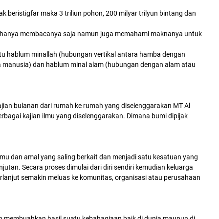
beristigfar maka 3 triliun pohon, 200 milyar trilyun bintang dan
ukup hanya membacanya saja namun juga memahami maknanya untuk
tu hablum minallah (hubungan vertikal antara hamba dengan
a manusia) dan hablum minal alam (hubungan dengan alam atau
ajian bulanan dari rumah ke rumah yang diselenggarakan MT Al
rbagai kajian ilmu yang diselenggarakan. Dimana bumi dipijak
ilmu dan amal yang saling berkait dan menjadi satu kesatuan yang
an. Secara proses dimulai dari diri sendiri kemudian keluarga
rlanjut semakin meluas ke komunitas, organisasi atau perusahaan
an membuahkan hasil suatu kebahagiaan baik di dunia maupun di