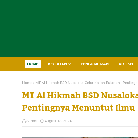
HOME
KEGIATAN
PENGUMUMAN
ARTIKEL
Home
MT Al Hikmah BSD Nusaloka Gelar Kajian Bulanan : Penting
MT Al Hikmah BSD Nusaloka 
Pentingnya Menuntut Ilmu
Suradi
August 18, 2024