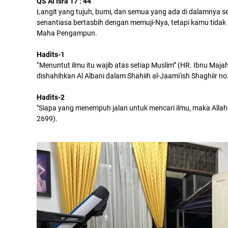
QS Al Isra 17 : 44
Langit yang tujuh, bumi, dan semua yang ada di dalamnya se
senantiasa bertasbih dengan memuji-Nya, tetapi kamu tida
Maha Pengampun.
Hadits-1
“Menuntut ilmu itu wajib atas setiap Muslim” (HR. Ibnu Majah
dishahihkan Al Albani dalam Shahiih al-Jaami'ish Shaghiir no
Hadits-2
"Siapa yang menempuh jalan untuk mencari ilmu, maka Allah
2699).