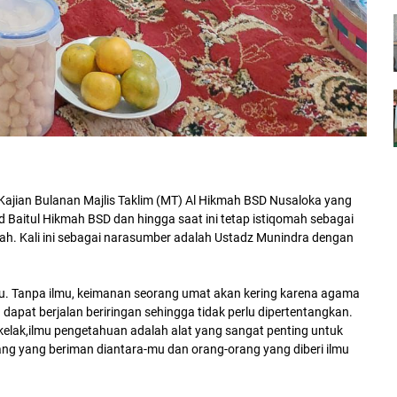
Kajian Bulanan Majlis Taklim (MT) Al Hikmah BSD Nusaloka yang
d Baitul Hikmah BSD dan hingga saat ini tetap istiqomah sebagai
ah. Kali ini sebagai narasumber adalah Ustadz Munindra dengan
u. Tanpa ilmu, keimanan seorang umat akan kering karena agama
a dapat berjalan beriringan sehingga tidak perlu dipertentangkan.
elak,ilmu pengetahuan adalah alat yang sangat penting untuk
ng yang beriman diantara-mu dan orang-orang yang diberi ilmu