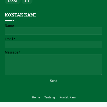
ZAKAT
ZIS
KONTAK KAMI
Name
Email
*
Message
*
Home
Tentang
Kontak Kami
Website Resmi Masjid Baitul Hikmah BSD - Supported by IT MBH. Copyright