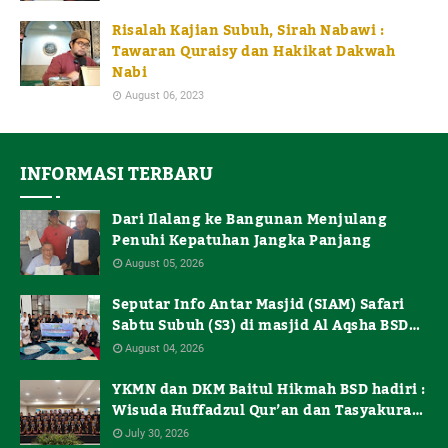
Risalah Kajian Subuh, Sirah Nabawi :
Tawaran Quraisy dan Hakikat Dakwah
Nabi
August 06, 2023
INFORMASI TERBARU
Dari Ilalang ke Bangunan Menjulang
Penuhi Kepatuhan Jangka Panjang
August 05, 2026
Seputar Info Antar Masjid (SIAM) Safari
Sabtu Subuh (S3) di masjid Al Aqsha BSD
de Latinos "Beramal Cerdas di Waktu
August 04, 2026
Terbatas"
YKMN dan DKM Baitul Hikmah BSD hadiri :
Wisuda Huffadzul Qur’an dan Tasyakuran
Santri Kelas Akhir Pesantren Makaz
July 30, 2026