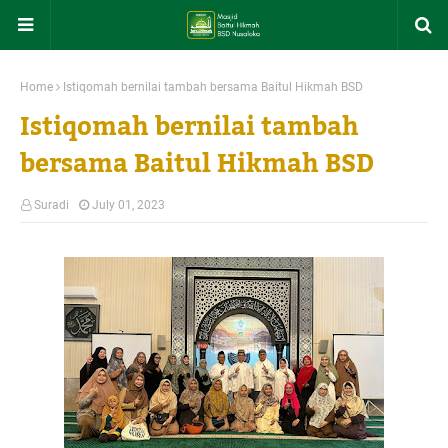
Home
Istiqomah bernilai tambah bersama Baitul Hikmah BSD
Istiqomah bernilai tambah
bersama Baitul Hikmah BSD
Suradi
July 01, 2023