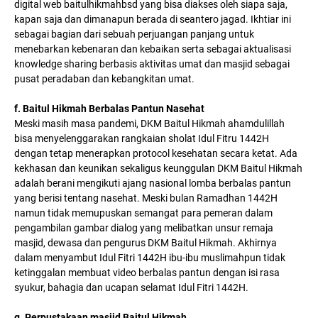
digital web baitulhikmahbsd yang bisa diakses oleh siapa saja,
kapan saja dan dimanapun berada di seantero jagad. Ikhtiar ini
sebagai bagian dari sebuah perjuangan panjang untuk
menebarkan kebenaran dan kebaikan serta sebagai aktualisasi
knowledge sharing berbasis aktivitas umat dan masjid sebagai
pusat peradaban dan kebangkitan umat.
f. Baitul Hikmah Berbalas Pantun Nasehat
Meski masih masa pandemi, DKM Baitul Hikmah ahamdulillah
bisa menyelenggarakan rangkaian sholat Idul Fitru 1442H
dengan tetap menerapkan protocol kesehatan secara ketat. Ada
kekhasan dan keunikan sekaligus keunggulan DKM Baitul Hikmah
adalah berani mengikuti ajang nasional lomba berbalas pantun
yang berisi tentang nasehat. Meski bulan Ramadhan 1442H
namun tidak memupuskan semangat para pemeran dalam
pengambilan gambar dialog yang melibatkan unsur remaja
masjid, dewasa dan pengurus DKM Baitul Hikmah. Akhirnya
dalam menyambut Idul Fitri 1442H ibu-ibu muslimahpun tidak
ketinggalan membuat video berbalas pantun dengan isi rasa
syukur, bahagia dan ucapan selamat Idul Fitri 1442H.
g. Perpustakaan masjid Baitul Hikmah