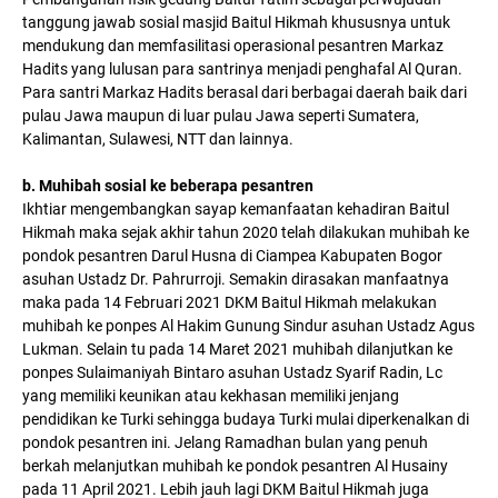
tanggung jawab sosial masjid Baitul Hikmah khususnya untuk
mendukung dan memfasilitasi operasional pesantren Markaz
Hadits yang lulusan para santrinya menjadi penghafal Al Quran.
Para santri Markaz Hadits berasal dari berbagai daerah baik dari
pulau Jawa maupun di luar pulau Jawa seperti Sumatera,
Kalimantan, Sulawesi, NTT dan lainnya.
b. Muhibah sosial ke beberapa pesantren
Ikhtiar mengembangkan sayap kemanfaatan kehadiran Baitul
Hikmah maka sejak akhir tahun 2020 telah dilakukan muhibah ke
pondok pesantren Darul Husna di Ciampea Kabupaten Bogor
asuhan Ustadz Dr. Pahrurroji. Semakin dirasakan manfaatnya
maka pada 14 Februari 2021 DKM Baitul Hikmah melakukan
muhibah ke ponpes Al Hakim Gunung Sindur asuhan Ustadz Agus
Lukman. Selain tu pada 14 Maret 2021 muhibah dilanjutkan ke
ponpes Sulaimaniyah Bintaro asuhan Ustadz Syarif Radin, Lc
yang memiliki keunikan atau kekhasan memiliki jenjang
pendidikan ke Turki sehingga budaya Turki mulai diperkenalkan di
pondok pesantren ini. Jelang Ramadhan bulan yang penuh
berkah melanjutkan muhibah ke pondok pesantren Al Husainy
pada 11 April 2021. Lebih jauh lagi DKM Baitul Hikmah juga