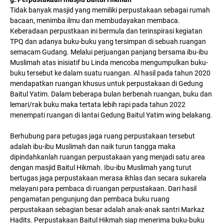
Tidak banyak masjid yang memiliki perpustakaan sebagai rumah
bacaan, menimba ilmu dan membudayakan membaca.
Keberadaan perpustkaan ini bermula dan terinspirasi kegiatan
TPQ dan adanya buku-buku yang tersimpan di sebuah ruangan
semacam Gudang. Melalui perjuangan panjang bersama ibu-ibu
Muslimah atas inisiatif bu Linda mencoba mengumpulkan buku-
buku tersebut ke dalam suatu ruangan. Al hasil pada tahun 2020
mendapatkan ruangan khusus untuk perpustakaan di Gedung
Baitul Yatim. Dalam beberapa bulan berbenah ruangan, buku dan
lemari/rak buku maka tertata lebih rapi pada tahun 2022
menempati ruangan di lantai Gedung Baitul Yatim wing belakang.
Berhubung para petugas jaga ruang perpustakaan tersebut
adalah ibu-ibu Muslimah dan naik turun tangga maka
dipindahkanlah ruangan perpustakaan yang menjadi satu area
dengan masjid Baitul Hikmah. Ibu-ibu Muslimah yang turut
bertugas jaga perpustakaan merasa ikhlas dan secara sukarela
melayani para pembaca di ruangan perpustakaan. Dari hasil
pengamatan pengunjung dan pembaca buku ruang
perpustakaan sebagian besar adalah anak-anak santri Markaz
Hadits. Perpustakaan Baitul Hikmah siap menerima buku-buku