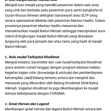
Menjadi icon masjid yang memiliki pesantren dalam satu area
yang unik dan berbeda yaitu pesantren para santri penghafal Al
Quran khusus Ikhwan setingkat tsanawiyah atau SLTP yang
secara operasional dikelola oleh pesantren Markaz Hadits. Dalam
prosesnya pesantren Markaz Hadits mewarnai dan
memakmurkan masjid Baitul Hikmah sehingga menciptakan aura
Islami di lingkungan masjid Baitul Hikmah yang dirasakan
langsung oleh para jamaah dan atau tamu yang hadir di masjid
Baitul Hikmah.
b
.
Role model
Tarbiyatul Khodimat
Menjadi inisiator, barometer dan
role model
tarbiyatul khodimat
(para asisten rumah tangga) dengan program edukasi melalui
kegiatan kajian rutin
(knowledge & attitude)
dan pemberdayaan
ketrampilan
(skill)
bidang tertentu antara lain menjahit dan
memasak yang dikoordinir oleh Bidang Khodimat DKM Baitul
Hikmah. Kegiatan khodimat ini juga dikembangkan ke masjid
lainnya bekerjasama dengan FORSIMA.
c. Great Heroes dan Legend
Membangun great heroes dan legend Baitul Hikmah antara lain