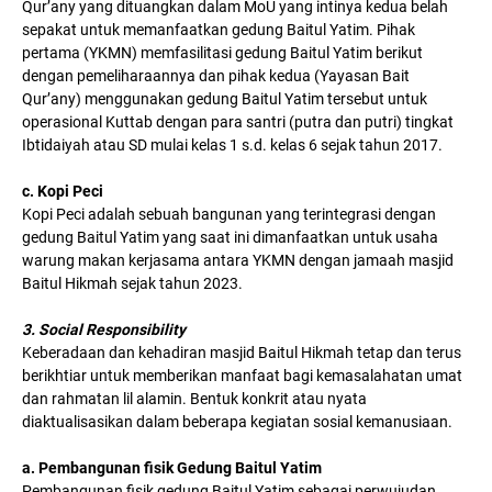
Qur’any yang dituangkan dalam MoU yang intinya kedua belah
sepakat untuk memanfaatkan gedung Baitul Yatim. Pihak
pertama (YKMN) memfasilitasi gedung Baitul Yatim berikut
dengan pemeliharaannya dan pihak kedua (Yayasan Bait
Qur’any) menggunakan gedung Baitul Yatim tersebut untuk
operasional Kuttab dengan para santri (putra dan putri) tingkat
Ibtidaiyah atau SD mulai kelas 1 s.d. kelas 6 sejak tahun 2017.
c. Kopi Peci
Kopi Peci adalah sebuah bangunan yang terintegrasi dengan
gedung Baitul Yatim yang saat ini dimanfaatkan untuk usaha
warung makan kerjasama antara YKMN dengan jamaah masjid
Baitul Hikmah sejak tahun 2023.
3. Social Responsibility
Keberadaan dan kehadiran masjid Baitul Hikmah tetap dan terus
berikhtiar untuk memberikan manfaat bagi kemasalahatan umat
dan rahmatan lil alamin. Bentuk konkrit atau nyata
diaktualisasikan dalam beberapa kegiatan sosial kemanusiaan.
a. Pembangunan fisik Gedung Baitul Yatim
Pembangunan fisik gedung Baitul Yatim sebagai perwujudan