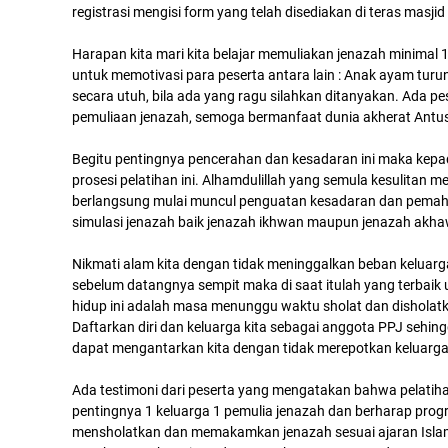
registrasi mengisi form yang telah disediakan di teras masji
Harapan kita mari kita belajar memuliakan jenazah minimal 
untuk memotivasi para peserta antara lain : Anak ayam turun s
secara utuh, bila ada yang ragu silahkan ditanyakan. Ada pe
pemuliaan jenazah, semoga bermanfaat dunia akherat Antus
Begitu pentingnya pencerahan dan kesadaran ini maka kepada
prosesi pelatihan ini. Alhamdulillah yang semula kesulitan m
berlangsung mulai muncul penguatan kesadaran dan pemah
simulasi jenazah baik jenazah ikhwan maupun jenazah akh
Nikmati alam kita dengan tidak meninggalkan beban keluarga
sebelum datangnya sempit maka di saat itulah yang terbaik
hidup ini adalah masa menunggu waktu sholat dan disholatk
Daftarkan diri dan keluarga kita sebagai anggota PPJ sehi
dapat mengantarkan kita dengan tidak merepotkan keluarga 
Ada testimoni dari peserta yang mengatakan bahwa pelatiha
pentingnya 1 keluarga 1 pemulia jenazah dan berharap progr
mensholatkan dan memakamkan jenazah sesuai ajaran Islam. 