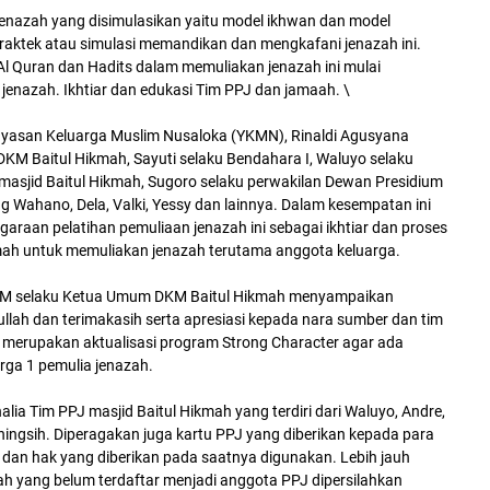
jenazah yang disimulasikan yaitu model ikhwan dan model
aktek atau simulasi memandikan dan mengkafani jenazah ini.
l Quran dan Hadits dalam memuliakan jenazah ini mulai
azah. Ikhtiar dan edukasi Tim PPJ dan jamaah. \
Yayasan Keluarga Muslim Nusaloka (YKMN), Rinaldi Agusyana
 DKM Baitul Hikmah, Sayuti selaku Bendahara I, Waluyo selaku
masjid Baitul Hikmah, Sugoro selaku perwakilan Dewan Presidium
Wahano, Dela, Valki, Yessy dan lainnya. Dalam kesempatan ini
raan pelatihan pemuliaan jenazah ini sebagai ikhtiar dan proses
mah untuk memuliakan jenazah terutama anggota keluarga.
, MM selaku Ketua Umum DKM Baitul Hikmah menyampaikan
llah dan terimakasih serta apresiasi kepada nara sumber dan tim
ni merupakan aktualisasi program Strong Character agar ada
ga 1 pemulia jenazah.
ia Tim PPJ masjid Baitul Hikmah yang terdiri dari Waluyo, Andre,
aningsih. Diperagakan juga kartu PPJ yang diberikan kepada para
dan hak yang diberikan pada saatnya digunakan. Lebih jauh
yang belum terdaftar menjadi anggota PPJ dipersilahkan