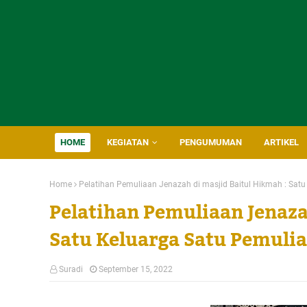
HOME
KEGIATAN
PENGUMUMAN
ARTIKEL
Home
Pelatihan Pemuliaan Jenazah di masjid Baitul Hikmah : Sat
Pelatihan Pemuliaan Jenaza
Satu Keluarga Satu Pemulia
Suradi
September 15, 2022