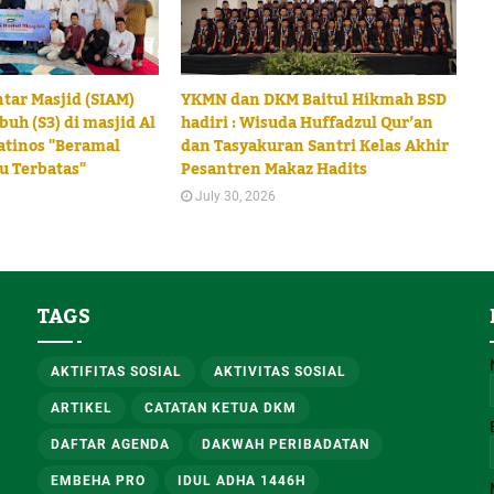
ntar Masjid (SIAM)
YKMN dan DKM Baitul Hikmah BSD
buh (S3) di masjid Al
hadiri : Wisuda Huffadzul Qur’an
atinos "Beramal
dan Tasyakuran Santri Kelas Akhir
u Terbatas"
Pesantren Makaz Hadits
July 30, 2026
TAGS
AKTIFITAS SOSIAL
AKTIVITAS SOSIAL
ARTIKEL
CATATAN KETUA DKM
DAFTAR AGENDA
DAKWAH PERIBADATAN
EMBEHA PRO
IDUL ADHA 1446H