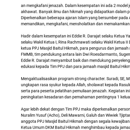
an mengkafani jenazah. Dalam kesempatan ini ada 2 model 
akhawat. Banyak ilmu dan hikmah yang didapatkan dalam pr
Diperkenalkan beberapa ajaran Islam yang bersumber pada A
memandikan, mengkafani, mensholatkan dan memakamkan jen
Hadir dalam kesempatan ini Eddie R. Darajat selaku Ketua 
selaku Wakil Ketua I, Rina Rachmawati selaku Wakil Ketua II
ketua PPJ Masjid Baitul Hikmah, para pengurus dan jamaah 
FMMB, tim pendukung antara lain Dwi Roesdarmanto, Sugeng 
Eddie R. Darajat menyambut baik dan mendukung penyelengga
edukasi kepada Tim PPJ dan para jamaah masjid Baitul Hik
Mengaktualisasikan program strong character. Suradi, SE
ungkapan rasa syukur kepada Allah, sholawat kepada Rasulu
serta para peserta pelatihan pemuliaan jenazah. Kegiatan i
peningkatan kesadaran dan pemahaman pentingnya 1 keluar
Agar lebih dekat dengan Tim PPJ maka diperkenalkan personal
Nuralim Yusuf (Acho), Deli Mawarni, Galuh dan Wiwiek Tjipt
anggota PPJ Masjid Baitul Hikmah dengan segala kewajiban 
Ketua Umum DKM Baitul Hikmah menghimbau kepada jamaah 