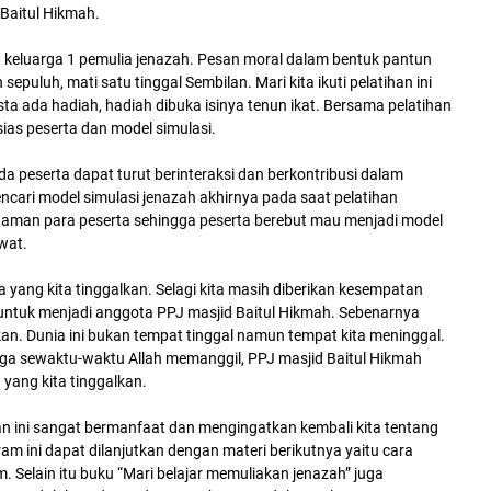
d Baitul Hikmah.
1 keluarga 1 pemulia jenazah. Pesan moral dalam bentuk pantun
epuluh, mati satu tinggal Sembilan. Mari kita ikuti pelatihan ini
sta ada hadiah, hadiah dibuka isinya tenun ikat. Bersama pelatihan
ias peserta dan model simulasi.
 peserta dapat turut berinteraksi dan berkontribusi dalam
encari model simulasi jenazah akhirnya pada saat pelatihan
aman para peserta sehingga peserta berebut mau menjadi model
awat.
 yang kita tinggalkan. Selagi kita masih diberikan kesempatan
 untuk menjadi anggota PPJ masjid Baitul Hikmah. Sebenarnya
an. Dunia ini bukan tempat tinggal namun tempat kita meninggal.
ngga sewaktu-waktu Allah memanggil, PPJ masjid Baitul Hikmah
yang kita tinggalkan.
n ini sangat bermanfaat dan mengingatkan kembali kita tentang
am ini dapat dilanjutkan dengan materi berikutnya yaitu cara
Selain itu buku “Mari belajar memuliakan jenazah” juga