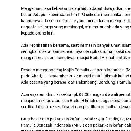
Mengenang jasa kebaikan selagi hidup dapat diwujudkan d
benar. Adapun keberadaan tim PPJ sekedar memberikan bim
karenanya ada sebuah tagline yang menarik dan menggelitik k
anggota keluarga yang meninggal, minimal sudah ada yang s
kepada orang lain.
Ada keprihatinan bersama, saat ini masih banyak umat Isla
seringkali diserahkan sepenuhnya oleh pihak rumah sakit dan
menginspirasi dan memotivasi masjid Baitul Hikmah untuk 
Dengan menggandeng Majlis Pemulia Jenazah Indonesia (MPJ
pada Ahad, 11 September 2022 masjid Baitul Hikmah kehadi
Ada peserta yang berasal dari Palembang, Bandung, Pamul
Acaranyapun dimulai sekitar pk 09.00 dengan diawali pemut
menjadi ciri khas atau icon Baitul Hikmah sebagai zona pa
sertifikat digital (e-sertificate) dan pelatihan pemuliaan je
Guru besar dan pakar kain kafan. Ustadz Syarif Radin, Lc, 
Pemulia Jenazah Indonesia (MPJI) dan pakar kain kafan dala