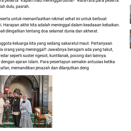
 peserta “Kapan mau meninggal dunia?” Rata-rata para peserta
dah dulu, pasrah.
serta untuk memanfaatkan nikmat sehat ini untuk berbuat
ni. Harapan akhir kita adalah meninggal dalam keadaaan kebaikan.
ali diingatkan tentang doa selamat dunia dan akherat.
ggota keluarga kita yang sedang sakaratul maut. Pertanyaan
 ada orang yang meninggal? Jawabnya beragam ada yang takut,
redar seperti suster ngesot, kuntilanak, pocong dan lainnya.
 dengan ajaran Islam. Para pesertapun semakin antusias ketika
kafan, memandikan jenazah dan dilanjutkan deng