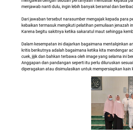
mengawali dengan sebuah pertanyaan mendasar kepada para
menjawab nanti dulu, ingin lebih banyak beramal dan beriba
Dari jawaban tersebut narasumber mengajak kepada para pe
kebaikan termasuk mengikuti pelatihan pemuliaan jenazah i
Karena begitu sakitnya ketika sakaratul maut sehingga kemb
Dalam kesempatan ini diajarkan bagaimana mentalqinkan an
kritis berikutnya adalah bagaimana ketika kita mendengar
cuek, jijik dan bahkan terbawa oleh image yang selama ini be
Anggapan dan pandangan seperti itu perlu diluruskan sesuai
diperagakan atau disimulasikan untuk mempersiapkan kain 