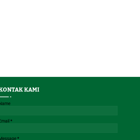
KONTAK KAMI
Name
Email
*
Message
*