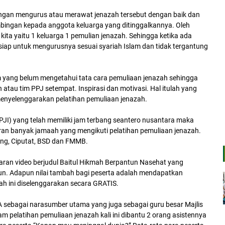
engan mengurus atau merawat jenazah tersebut dengan baik dan
bingan kepada anggota keluarga yang ditinggalkannya. Oleh
ita yaitu 1 keluarga 1 pemulian jenazah. Sehingga ketika ada
iap untuk mengurusnya sesuai syariah Islam dan tidak tergantung
m yang belum mengetahui tata cara pemuliaan jenazah sehingga
 atau tim PPJ setempat. Inspirasi dan motivasi. Hal itulah yang
menyelenggarakan pelatihan pemuliaan jenazah.
I) yang telah memiliki jam terbang seantero nusantara maka
ran banyak jamaah yang mengikuti pelatihan pemuliaan jenazah.
ang, Ciputat, BSD dan FMMB.
aran video berjudul Baitul Hikmah Berpantun Nasehat yang
ntun. Adapun nilai tambah bagi peserta adalah mendapatkan
nazah ini diselenggarakan secara GRATIS.
MA sebagai narasumber utama yang juga sebagai guru besar Majlis
m pelatihan pemuliaan jenazah kali ini dibantu 2 orang asistennya