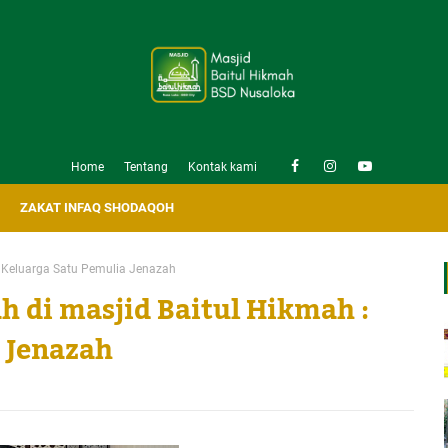
Home
Tentang
Kontak kami
ZAKAT INFAQ SHODAQOH
u Keluarga Satu Pemulia Jenazah
h di masjid Baitul Hikmah :
 Jenazah