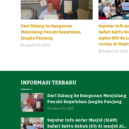
Dari Ilalang ke Bangunan
Seputar Info A
Menjulang Penuhi Kepatuhan
Safari Sabtu Su
Jangka Panjang
Aqsha BSD de L
Cerdas di Wakt
August 05, 2026
August 04, 2026
INFORMASI TERBARU
Dari Ilalang ke Bangunan Menjulang
Penuhi Kepatuhan Jangka Panjang
August 05, 2026
Seputar Info Antar Masjid (SIAM)
Safari Sabtu Subuh (S3) di masjid Al